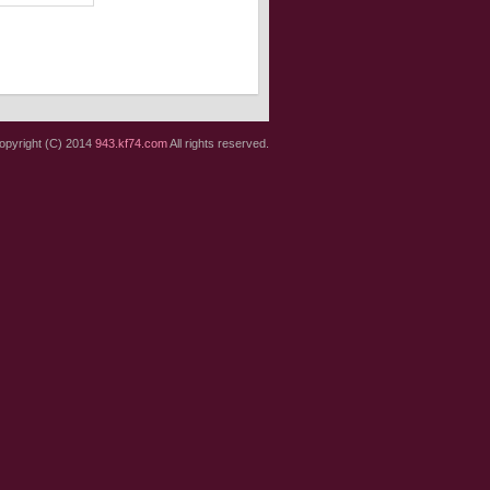
opyright (C) 2014
943.kf74.com
All rights reserved.