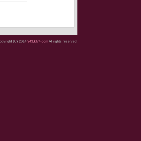
opyright (C) 2014
943.kf74.com
All rights reserved.