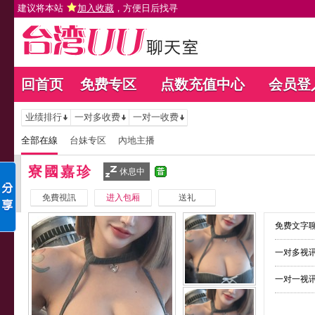
建议将本站
加入收藏
，方便日后找寻
回首页
免费专区
点数充值中心
会员登
业绩排行
一对多收费
一对一收费
全部在線
台妹专区
內地主播
寮國嘉珍
休息中
免費視訊
进入包厢
送礼
免费文字聊
一对多视讯
一对一视讯