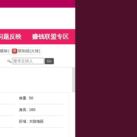
问题反映
赚钱联盟专区
暧昧)
限制级(火辣)
体重 : 50
身高 : 160
区域 : 大陸地區