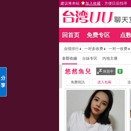
建议将本站
加入收藏
，方便日后找寻
回首页
免费专区
点
业绩排行
一对多收费
一对一收费
全部在線
台妹专区
內地主播
悠然魚兒
休息中
免費視訊
进入包厢
送