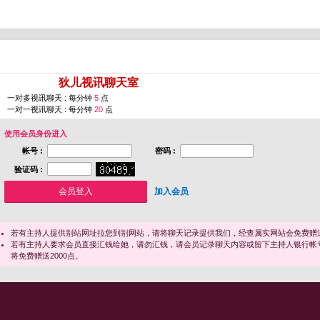
您即将进入 [
狄儿视讯聊天室
]
一对多视讯聊天 : 每分钟
5
点
一对一视讯聊天 : 每分钟
20
点
使用会员身份进入
帐号 :
密码 :
验证码 :
加入会员
若有主持人提供别站网址拉您到别网站，请将聊天记录提供我们，经查属实网站会免费赠送
若有主持人要求会员直接汇钱给她，请勿汇钱，请会员记录聊天内容或留下主持人银行帐
将免费赠送2000点。