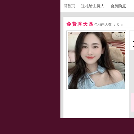
回首页
送礼给主持人
会员购点
免費聊天區
包厢内人数 ： 0 人